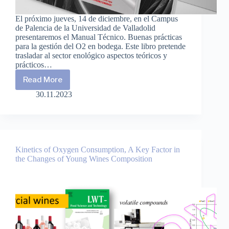
El próximo jueves, 14 de diciembre, en el Campus
de Palencia de la Universidad de Valladolid
presentaremos el Manual Técnico. Buenas prácticas
para la gestión del O2 en bodega. Este libro pretende
trasladar al sector enológico aspectos teóricos y
prácticos…
Read More
Jornada
de
30.11.2023
presentación
del
Manual
Técnico.
La
gestión
Kinetics of Oxygen Consumption, A Key Factor in
del
the Changes of Young Wines Composition
O2
en
bodega