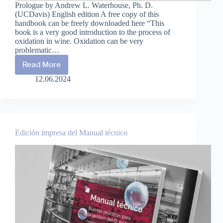
Prologue by Andrew L. Waterhouse, Ph. D.
(UCDavis) English edition A free copy of this
handbook can be freely downloaded here “This
book is a very good introduction to the process of
oxidation in wine. Oxidation can be very
problematic…
Read More
Handbook
of
12.06.2024
best
practices
for
O2
management
in
Edición impresa del Manual técnico
the
winery