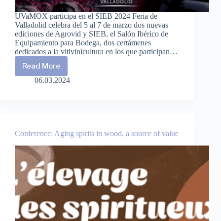
UVaMOX participa en el SIEB 2024 Feria de
Valladolid celebra del 5 al 7 de marzo dos nuevas
ediciones de Agrovid y SIEB, el Salón Ibérico de
Equipamiento para Bodega, dos certámenes
dedicados a la vitivinicultura en los que participan…
Read More
UVaMOX
en
06.03.2024
el
Salón
Ibérico
de
Equipamiento
para
Conference: Aging spirits in wood, a source of value
Bodega
2024