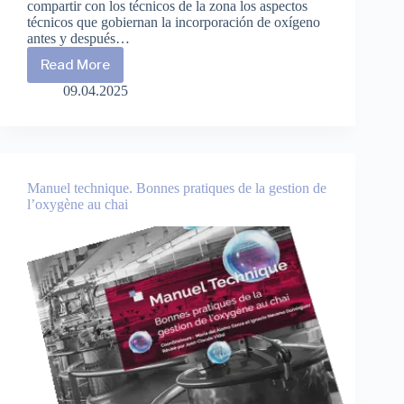
compartir con los técnicos de la zona los aspectos
técnicos que gobiernan la incorporación de oxígeno
antes y después…
Read More
La
gestión
09.04.2025
del
O2
antes
y
después
del
Manuel technique. Bonnes pratiques de la gestion de
embotellado
l’oxygène au chai