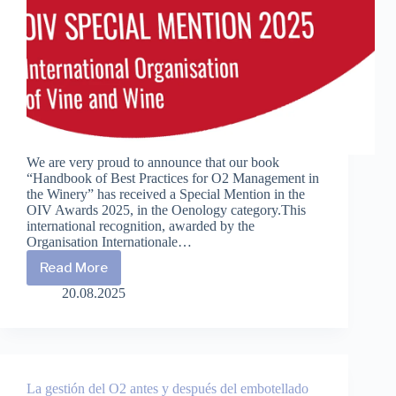
We are very proud to announce that our book
“Handbook of Best Practices for O2 Management in
the Winery” has received a Special Mention in the
OIV Awards 2025, in the Oenology category.This
international recognition, awarded by the
Organisation Internationale…
Read More
2025
OIV
20.08.2025
Awards-
Oenology:
Handbook
of
Best
Practices
La gestión del O2 antes y después del embotellado