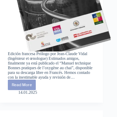
Edición francesa Prólogo por Jean-Claude Vidal
(Ingénieur et œnologue) Estimados amigos,
finalmente ya está publicado el “Manuel technique
Bonnes pratiques de l’oxygène au chai”, disponible
para su descarga libre en Francés. Hemos contado
con la inestimable ayuda y revisión de…
Read More
Manuel
technique.
14.01.2025
Bonnes
pratiques
de
la
gestion