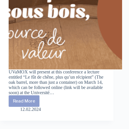
UVaMOX will present at this conference a lecture
entitled “Le fût de chêne, plus qu’un récipient” (The
oak barrel, more than just a container) on March 14,
which can be followed online (link will be available
soon) at the Université…
Read More
Conference:
Aging
12.02.2024
spirits
in
wood,