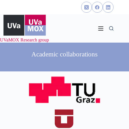
Skip
to
content
UVaMOX Research group
Academic collaborations