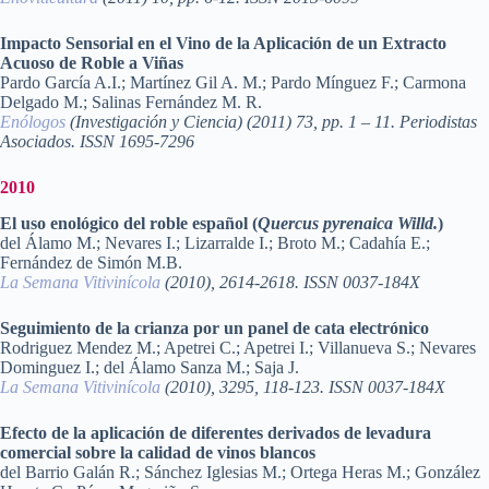
Impacto Sensorial en el Vino de la Aplicación de un Extracto
Acuoso de Roble a Viñas
Pardo García A.I.; Martínez Gil A. M.; Pardo Mínguez F.; Carmona
Delgado M.; Salinas Fernández M. R.
Enólogos
(Investigación y Ciencia) (2011) 73, pp. 1 – 11. Periodistas
Asociados. ISSN 1695-7296
2010
El uso enológico del roble español (
Quercus pyrenaica Willd.
)
del Álamo M.; Nevares I.; Lizarralde I.; Broto M.; Cadahía E.;
Fernández de Simón M.B.
La Semana Vitivinícola
(2010), 2614-2618. ISSN 0037-184X
Seguimiento de la crianza por un panel de cata electrónico
Rodriguez Mendez M.; Apetrei C.; Apetrei I.; Villanueva S.; Nevares
Dominguez I.; del Álamo Sanza M.; Saja J.
La Semana Vitivinícola
(2010), 3295, 118-123. ISSN 0037-184X
Efecto de la aplicación de diferentes derivados de levadura
comercial sobre la calidad de vinos blancos
del Barrio Galán R.; Sánchez Iglesias M.; Ortega Heras M.; González