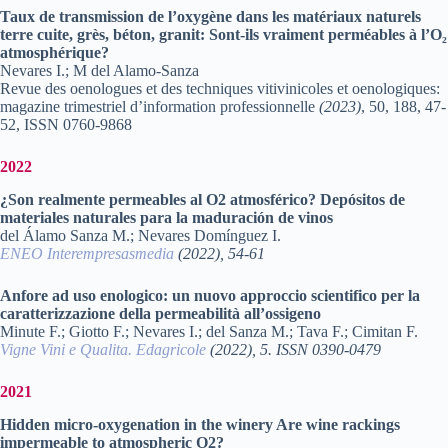
Taux de transmission de l’oxygène dans les matériaux naturels
terre cuite, grès, béton, granit: Sont-ils vraiment perméables à l’O₂
atmosphérique?
Nevares I.; M del Alamo-Sanza
Revue des oenologues et des techniques vitivinicoles et oenologiques:
magazine trimestriel d’information professionnelle
(2023)
, 50, 188, 47-
52, ISSN 0760-9868
2022
¿Son realmente permeables al O2 atmosférico? Depósitos de
materiales naturales para la maduración de vinos
del Álamo Sanza M.; Nevares Domínguez I.
ENEO Interempresasmedia
(2022), 54-61
Anfore ad uso enologico: un nuovo approccio scientifico per la
caratterizzazione della permeabilità all’ossigeno
Minute F.; Giotto F.; Nevares I.; del Sanza M.; Tava F.; Cimitan F.
Vigne Vini e Qualita. Edagricole
(2022), 5. ISSN 0390-0479
2021
Hidden micro-oxygenation in the winery Are wine rackings
impermeable to atmospheric O2?