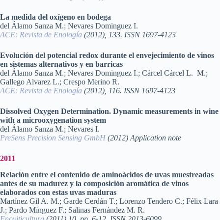
La medida del oxígeno en bodega
del Álamo Sanza M.; Nevares Dominguez I.
ACE: Revista de Enología
(2012), 133. ISSN 1697-4123
Evolución del potencial redox durante el envejecimiento de vinos
en sistemas alternativos y en barricas
del Álamo Sanza M.; Nevares Dominguez I.; Cárcel Cárcel L. M.;
Gallego Alvarez L.; Crespo Merino R.
ACE: Revista de Enología
(2012), 116. ISSN 1697-4123
Dissolved Oxygen Determination. Dynamic measurements in wine
with a microoxygenation system
del Álamo Sanza M.; Nevares I.
PreSens Precision Sensing GmbH
(2012) Application note
2011
Relación entre el contenido de aminoácidos de uvas muestreadas
antes de su madurez y la composición aromática de vinos
elaborados con estas uvas maduras
Martínez Gil A. M.; Garde Cerdán T.; Lorenzo Tendero C.; Félix Lara
J.; Pardo Mínguez F.; Salinas Fernández M. R.
Enoviticultura
(2011) 10, pp. 6-12. ISSN 2013-6099