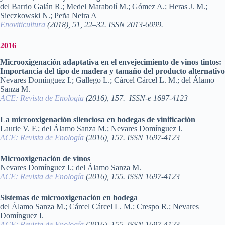
del Barrio Galán R.; Medel Marabolí M.; Gómez A.; Heras J. M.;
Sieczkowski N.; Peña Neira A
Enoviticultura
(2018), 51, 22–32. ISSN 2013-6099.
2016
Microoxigenación adaptativa en el envejecimiento de vinos tintos:
Importancia del tipo de madera y tamaño del producto alternativo
Nevares Domínguez I.; Gallego L.; Cárcel Cárcel L. M.; del Álamo
Sanza M.
ACE: Revista de Enología
(2016), 157. ISSN-e 1697-4123
La microoxigenación silenciosa en bodegas de vinificación
Laurie V. F.; del Álamo Sanza M.; Nevares Domínguez I.
ACE: Revista de Enología
(2016), 157. ISSN 1697-4123
Microoxigenación de vinos
Nevares Domínguez I.; del Álamo Sanza M.
ACE: Revista de Enología
(2016), 155. ISSN 1697-4123
Sistemas de microoxigenación en bodega
del Álamo Sanza M.; Cárcel Cárcel L. M.; Crespo R.; Nevares
Domínguez I.
ACE: Revista de Enología
(2016), 155. ISSN 1697-4123