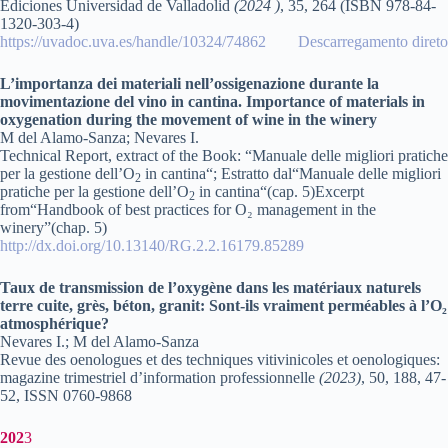
Ediciones Universidad de Valladolid
(2024 )
, 35, 264 (ISBN 978-84-
1320-303-4)
https://uvadoc.uva.es/handle/10324/74862
Descarregamento direto
L’importanza dei materiali nell’ossigenazione durante la
movimentazione del vino in cantina. Importance of materials in
oxygenation during the movement of wine in the winery
M del Alamo-Sanza; Nevares I.
Technical Report, extract of the Book: “Manuale delle migliori pratiche
per la gestione dell’O
in cantina“; Estratto dal“Manuale delle migliori
2
pratiche per la gestione dell’O
in cantina“(cap. 5)Excerpt
2
from“Handbook of best practices for O₂ management in the
winery”(chap. 5)
http://dx.doi.org/10.13140/RG.2.2.16179.85289
Taux de transmission de l’oxygène dans les matériaux naturels
terre cuite, grès, béton, granit: Sont-ils vraiment perméables à l’O₂
atmosphérique?
Nevares I.; M del Alamo-Sanza
Revue des oenologues et des techniques vitivinicoles et oenologiques:
magazine trimestriel d’information professionnelle
(2023)
, 50, 188, 47-
52, ISSN 0760-9868
202
3