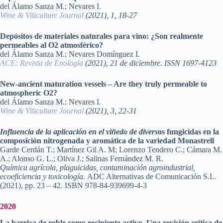
del Álamo Sanza M.; Nevares I.
Wine & Viticulture Journal
(2021), 1, 18-27
Depósitos de materiales naturales para vino: ¿Son realmente
permeables al O2 atmosférico?
del Álamo Sanza M.; Nevares Domínguez I.
ACE: Revista de Enología
(2021), 21 de diciembre. ISSN 1697-4123
New-ancient maturation vessels – Are they truly permeable to
atmospheric O2?
del Álamo Sanza M.; Nevares I.
Wine & Viticulture Journal
(2021), 3, 22-31
Influencia de la aplicación en el viñedo de divers
os fungicidas en la
composición nitrogenada y aromática de la variedad Monastrell
Garde Cerdán T.; Martínez Gil A. M; Lorenzo Tendero C.; Cámara M.
A.; Alonso G. L.; Oliva J.; Salinas Fernández M. R.
Química agrícola, plaguicidas, contaminación agroindustrial,
ecoeficiencia y toxicología.
ADC Alternativas de Comunicación S.L.
(2021), pp. 23 – 42. ISBN 978-84-939699-4-3
2020
La barrica de roble como recipiente activo. Una revisión crítica de