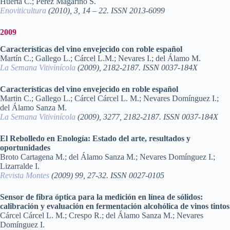
Huerta C.; Pérez Magariño S.
Enoviticultura
(2010), 3, 14 – 22. ISSN 2013-6099
2009
Características del vino envejecido con roble español
Martín C.; Gallego L.; Cárcel L.M.; Nevares I.; del Álamo M.
La Semana Vitivinícola
(2009), 2182-2187. ISSN 0037-184X
Características del vino envejecido en roble español
Martin C.; Gallego L.; Cárcel Cárcel L. M.; Nevares Domínguez I.;
del Álamo Sanza M.
La Semana Vitivinícola
(2009), 3277, 2182-2187. ISSN 0037-184X
El Rebolledo en Enología: Estado del arte, resultados y
oportunidades
Broto Cartagena M.; del Álamo Sanza M.; Nevares Domínguez I.;
Lizarralde I.
Revista Montes
(2009) 99, 27-32. ISSN 0027-0105
Sensor de fibra óptica para la medición en línea de sólidos:
calibración y evaluación en fermentación alcohólica de vinos tintos
Cárcel Cárcel L. M.; Crespo R.; del Álamo Sanza M.; Nevares
Domínguez I.