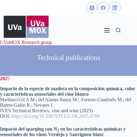
Skip
to
content
UVaMOX Research group
Technical publications
202
5
Impacto de la especie de madera en la composición química, color
y características sensoriales del vino blanco
Martínez-Gil A M.; del Alamo-Sanza M.; Asensio-Cuadrado M.; del
Barrio-Galán R.; Nevares I.
IVES Technical Reviews, vine and wine (2025)
DOI:
https://doi.org/10.20870/IVES-TR.2025.9788
Impacto del sparging con N
en las características químicas y
2
sensoriales de los vinos Verdejo y Sauvignon blanc