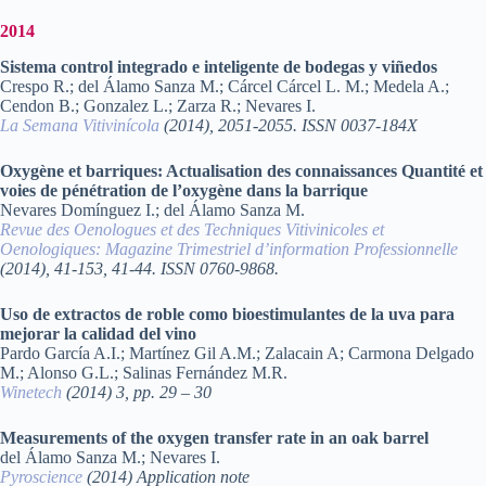
2014
Sistema control integrado e inteligente de bodegas y viñedos
Crespo R.; del Álamo Sanza M.; Cárcel Cárcel L. M.; Medela A.;
Cendon B.; Gonzalez L.; Zarza R.; Nevares I.
La Semana Vitivinícola
(2014), 2051-2055. ISSN 0037-184X
Oxygène et barriques: Actualisation des connaissances Quantité et
voies de pénétration de l’oxygène dans la barrique
Nevares Domínguez I.; del Álamo Sanza M.
Revue des Oenologues et des Techniques Vitivinicoles et
Oenologiques: Magazine Trimestriel d’information Professionnelle
(2014), 41-153, 41-44. ISSN 0760-9868.
Uso de extractos de roble como bioestimulantes de la uva para
mejorar la calidad del vino
Pardo García A.I.; Martínez Gil A.M.; Zalacain A; Carmona Delgado
M.; Alonso G.L.; Salinas Fernández M.R.
Winetech
(2014) 3, pp. 29 – 30
Measurements of the oxygen transfer rate in an oak barrel
del Álamo Sanza M.; Nevares I.
Pyroscience
(2014) Application note